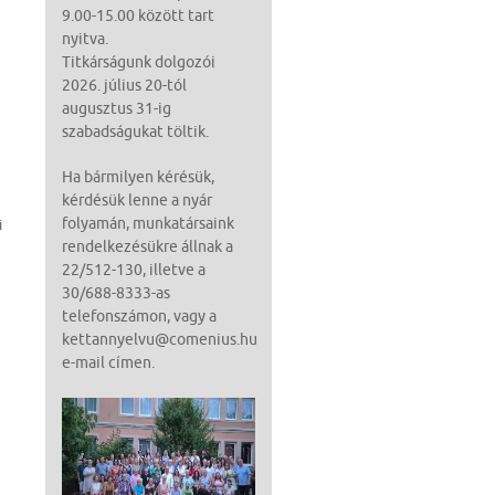
9.00-15.00 között tart
ő
nyitva.
Titkárságunk dolgozói
2026. július 20-tól
augusztus 31-ig
szabadságukat töltik.
Ha bármilyen kérésük,
kérdésük lenne a nyár
folyamán, munkatársaink
i
rendelkezésükre állnak a
22/512-130, illetve a
30/688-8333-as
telefonszámon, vagy a
kettannyelvu@comenius.hu
e-mail címen.