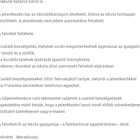
iákunk határon túlról is.
 jelentkezési lap az iskolatitkárságon átvehető, illetve az iskola honlapján
etölthető. A jelentkezés nem jelent automatikus felvételt.
 felvétel feltétele:
- családi beszélgetés, melynek során megismerkednek egymással az igazgató
 tanuló és a szülők,
 a korábbi tanévek lezárását igazoló bizonyítvány
 sikeres részvétel az iskola által szervezett felvételi eljárásban
.
saládi beszélgetéseket 2026. februárjától tartjuk, melyről a jelentkezőkkel
is Franciska iskolatitkár telefonon egyeztet.
 túljelentkezésre való tekintettel valamint a családi beszélgetések
gyeztetése miatt kérjük, hogy a jelentkezési lapot minél előbb szíveskedjen
ljuttatni személyesen vagy e-mailen.
 felvételről az iskola igazgatója – a fenntartóval egyetértésben – dönt.
elvétel - Beiratkozás: