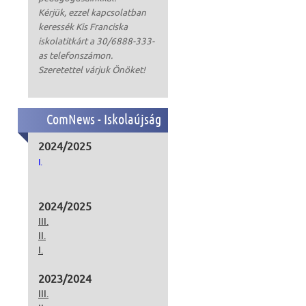
Kérjük, ezzel kapcsolatban
keressék Kis Franciska
iskolatitkárt a 30/6888-333-
as telefonszámon.
Szeretettel várjuk Önöket!
ComNews - Iskolaújság
2024/2025
I.
2024/2025
III.
II.
I.
2023/2024
III.