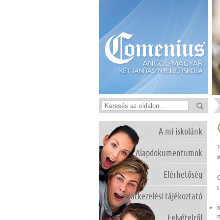
A mi iskolánk
»
T
Alapdokumentumok
Elérhetőség
t
Adatkezelési tájékoztató
k
Felvételről
»