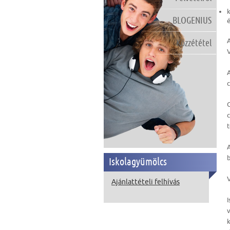
k
BLOGENIUS
Közzététel
»
V
C
c
A
b
Iskolagyümölcs
V
Ajánlattételi felhívás
I
v
k