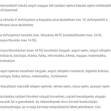
ilencediktől induló angol-magyar két tanítási nyelvű képzés nyelvi előkészít
évfolyammal
Az oktatás 9. évfolyamon a Koppány utcai épületben van, 10. évfolyamtól a
értanú utcai épületben.
Az évfolyamon tanulók max. létszáma 48 fő (osztálylétszám max: 24 fő,
csoportbontás max 16 fő).
soportbontásban (max.16 fő) tanulható tárgyak: angol nyelv, angol célnyelv
ivilizáció, biológia, dráma, fizika, informatika, kémia, magyar, matematika,
történelem
ngol nyelven tanulható tárgyak: angol célnyelvi civilizáció, digitális kultúra,
iológia, fizika, kémia, matematika, történelem
álasztható második idegen nyelvek: német nyelv, olasz nyelv, spanyol nyelv
skolánkba szóbeli felvételi vizsgát követően, családi beszélgetés alapján
esszük fel a gyerekeket. Az intézménynek nincs körzeti beiskolázási
ötelezettsége, az ország bármely településéről lehet jelentkezni. Van