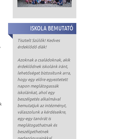
ISKOLA BEMUTATÓ
Tisztelt Szülők! Kedves
,
érdeklődő diák!
Azoknak a családoknak, akik
érdeklődnek iskolánk iránt,
lehetőséget biztosítunk arra,
hogy egy előre egyeztetett
napon meglátogassák
iskolánkat, ahol egy
beszélgetés alkalmával
ek
bemutatjuk az intézményt,
válaszolunk a kérdéseikre,
egy-egy tanórát is
meglátogathatnak és
beszélgethetnek
pedagógusainkkal.