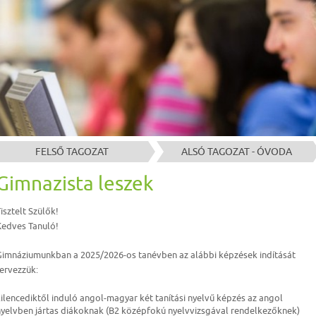
FELSŐ TAGOZAT
ALSÓ TAGOZAT - ÓVODA
Gimnazista leszek
isztelt Szülők!
Kedves Tanuló!
Gimnáziumunkban a 2025/2026-os tanévben az alábbi képzések indítását
ervezzük:
ilencediktől induló angol-magyar két tanítási nyelvű képzés az angol
nyelvben jártas diákoknak (B2 középfokú nyelvvizsgával rendelkezőknek)