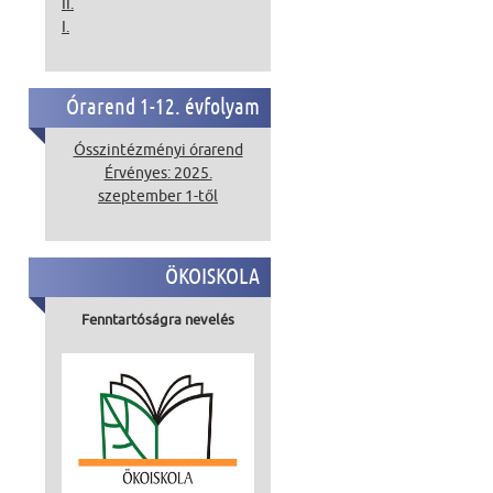
II.
I.
Órarend 1-12. évfolyam
Ósszintézményi órarend
Érvényes: 2025.
szeptember 1-től
ÖKOISKOLA
Fenntartóságra nevelés