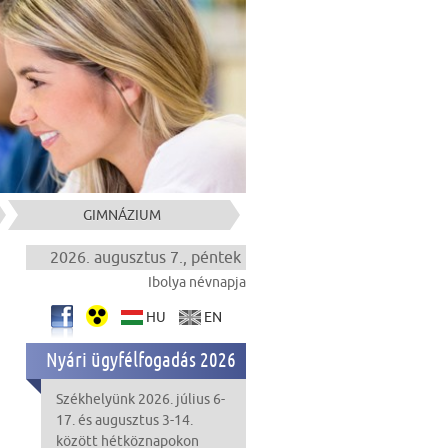
GIMNÁZIUM
2026. augusztus 7., péntek
Ibolya névnapja
HU
EN
Nyári ügyfélfogadás 2026
Székhelyünk 2026. július 6-
17. és augusztus 3-14.
között hétköznapokon