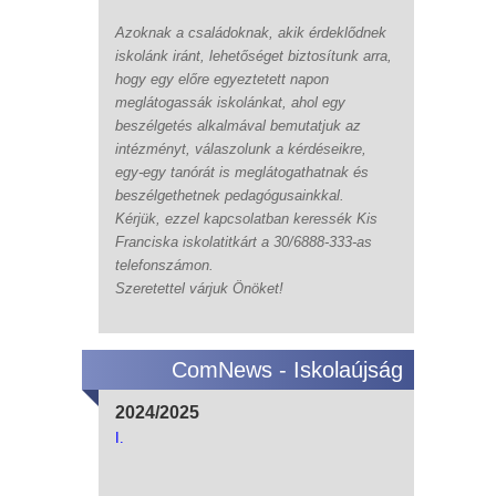
Azoknak a családoknak, akik érdeklődnek
iskolánk iránt, lehetőséget biztosítunk arra,
hogy egy előre egyeztetett napon
meglátogassák iskolánkat, ahol egy
beszélgetés alkalmával bemutatjuk az
intézményt, válaszolunk a kérdéseikre,
egy-egy tanórát is meglátogathatnak és
beszélgethetnek pedagógusainkkal.
Kérjük, ezzel kapcsolatban keressék Kis
Franciska iskolatitkárt a 30/6888-333-as
telefonszámon.
Szeretettel várjuk Önöket!
ComNews - Iskolaújság
2024/2025
I.