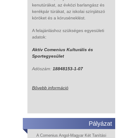
kenutúrákat, az évközi barlangász és
kerékpár túrákat, az iskolai színjátszó
köröket és a kóruséneklést.
A felajánláshoz szükséges egyesületi
adatok:
Aktív Comenius Kulturális és
Sportegyesület
Adószám:
18848153-1-07
Bővebb információ
Pályázat
A Comenius Angol-Magyar Két Tanítási