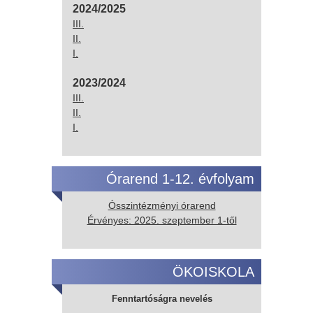
2024/2025
III.
II.
I.
2023/2024
III.
II.
I.
Órarend 1-12. évfolyam
Ósszintézményi órarend
Érvényes: 2025. szeptember 1-től
ÖKOISKOLA
Fenntartóságra nevelés