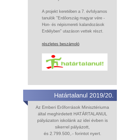
A projekt keretében a 7. évfolyamos
tanulók "Erdőország magyar vére -
Hon- és népismereti kalandozások
Erdélyben" utazáson vettek részt.
részletes beszámoló
Határtalanul 2019/20.
Az Emberi Erőforrások Minisztériuma
által meghirdetett HATÁRTALANUL
pályázaton iskolánk az idei évben is
sikerrel pályázott,
és 2.799.500,.- forintot nyert.