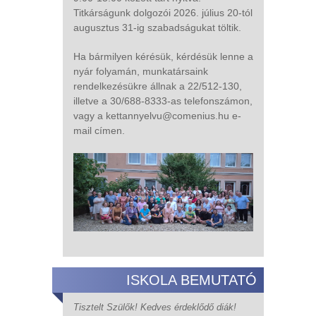
Titkárságunk dolgozói 2026. július 20-tól
augusztus 31-ig szabadságukat töltik.
Ha bármilyen kérésük, kérdésük lenne a
nyár folyamán, munkatársaink
rendelkezésükre állnak a 22/512-130,
illetve a 30/688-8333-as telefonszámon,
vagy a kettannyelvu@comenius.hu e-
mail címen.
ISKOLA BEMUTATÓ
Tisztelt Szülők! Kedves érdeklődő diák!