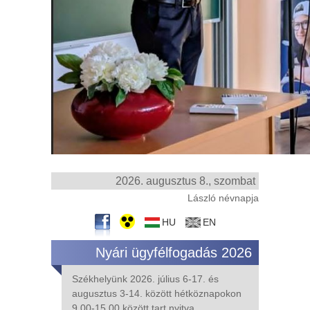
2026. augusztus 8., szombat
László névnapja
HU
EN
Nyári ügyfélfogadás 2026
Székhelyünk 2026. július 6-17. és
augusztus 3-14. között hétköznapokon
9.00-15.00 között tart nyitva.