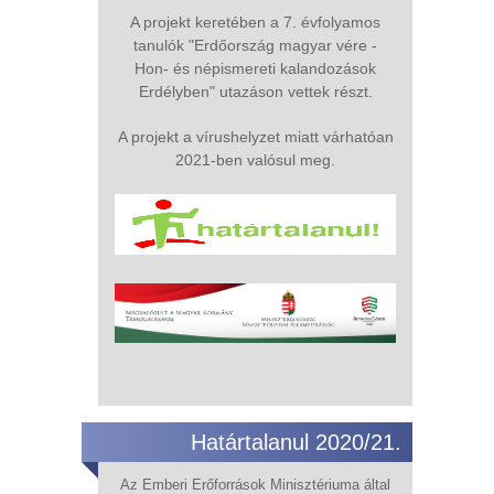
A projekt keretében a 7. évfolyamos
tanulók "Erdőország magyar vére -
Hon- és népismereti kalandozások
Erdélyben" utazáson vettek részt.
A projekt a vírushelyzet miatt várhatóan
2021-ben valósul meg.
Határtalanul 2020/21.
Az Emberi Erőforrások Minisztériuma által