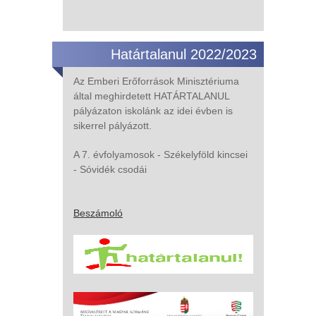
Határtalanul 2022/2023
Az Emberi Erőforrások Minisztériuma
által meghirdetett HATÁRTALANUL
pályázaton iskolánk az idei évben is
sikerrel pályázott.
A 7. évfolyamosok - Székelyföld kincsei
- Sóvidék csodái
Beszámoló