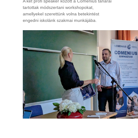
A két profi speaker között a Comenius tanárai
tartottak módszertani workshopokat,
amellyekel szerettünk volna betekintést
engedni iskolánk szakmai munkájába.