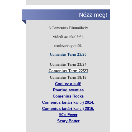
Nézz meg!
A Comenius Filmműhely
videói az iskoláról,
rendezvényekről:
Comenius Term 25/26
Comenius Term 23/24
Comenius Term 22/23
Comenius Term 18/19
Cool ez a suli!
Roaring twenties
Comenius Rocks
Comenius tanári kar :-) 2014.
Comenius tanári kar :-) 2016.
50's Fever
Scary Potter