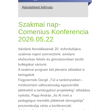
Ajánlattételi felhívás
Szakmai nap-
Comenius Konferencia
2026.05.22
Iskolánk fennállásának 20. évfordulójára
szakmai napot szerveztünk, amelyre
elsősorban felsős és gimnáziumban tanító
kollégákat vártunk.
A szakmai program két plenáris előadást is
tartogatott.
Fegyverneki Gergő „Túl a tankönyveken -
módszertani változatosság egyszerűbb
játékoktól a tantárgyközi projektekig” előadása
nyitotta, Papp András „Az AI mint a
pedagógus mentális jólétének támogatója”
prezentációja zárta a konferenciát.