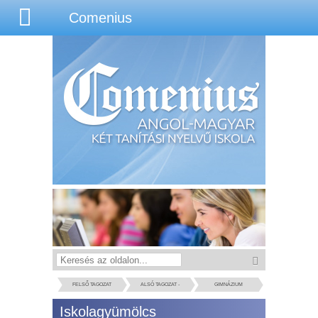
Comenius
FELSŐ TAGOZAT
ALSÓ TAGOZAT -
GIMNÁZIUM
ÓVODA
Iskolagyümölcs